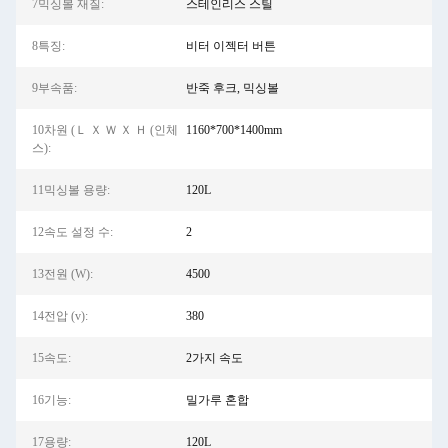
7믹싱볼 재질:
스테인리스 스틸
8특징:
비터 이젝터 버튼
9부속품:
반죽 후크, 믹싱볼
10차원 (Ｌ Ｘ Ｗ Ｘ Ｈ (인체
1160*700*1400mm
스):
11믹싱볼 용량:
120L
12속도 설정 수:
2
13전원 (W):
4500
14전압 (v):
380
15속도:
2가지 속도
16기능:
밀가루 혼합
17용량:
120L