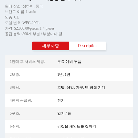
원래 장소: 상하이, 중국
브랜드 이름: Lianfu
인증: CE
모델 번호: WFC-200L
가격: $2,000.00/pieces 1-4 pieces
공급 능력: 800개 부분 / 부분마다 달
세부사항
Description
1판매 후 서비스 제공:
무료 예비 부품
2보증:
1년, 1년
3적용:
호텔, 상업, 가구, 빵 빵집 기계
4전력 공급원:
전기
5구조:
입지 / 표
6주택:
강철을 페인트를 칠하기