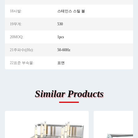
18사발:
스테인스 스틸 볼
19무게:
530
20MOQ:
1pcs
21주파수((Hz):
50-60Hz
22표준 부속물:
표면
Similar Products