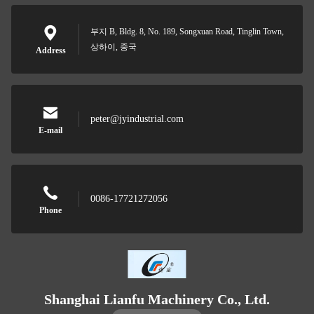
부지 B, Bldg. 8, No. 189, Songxuan Road, Tinglin Town,
상하이, 중국
Address
peter@jyindustrial.com
E-mail
0086-17721272056
Phone
Shanghai Lianfu Machinery Co., Ltd.