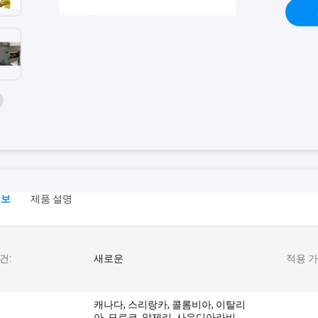
정보
제품 설명
건:
새로운
적용 가
캐나다, 스리랑카, 콜롬비아, 이탈리
아, 모로코, 알제리, 사우디아라비