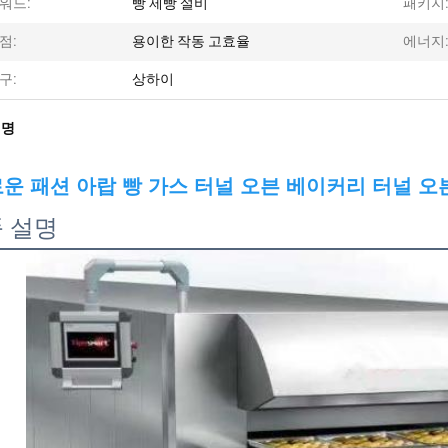
워드:
빵 제빵 설비
패키지
점:
용이한 작동 고효율
에너지
구:
상하이
설명
운 패션 아랍 빵 가스 터널 오븐 베이커리 터널 오븐
 설명