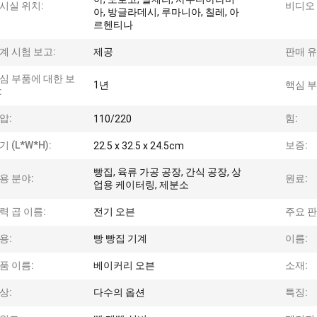
시실 위치:
비디오 
아, 방글라데시, 루마니아, 칠레, 아
르헨티나
계 시험 보고:
제공
판매 유
심 부품에 대한 보
1년
핵심 부
:
압:
힘:
110/220
기 (L*W*H):
보증:
22.5 x 32.5 x 24.5cm
빵집, 육류 가공 공장, 간식 공장, 상
용 분야:
원료:
업용 케이터링, 제분소
력 곱 이름:
전기 오븐
주요 판
용:
빵 빵집 기계
이름:
품 이름:
베이커리 오븐
소재:
상:
다수의 옵션
특징: