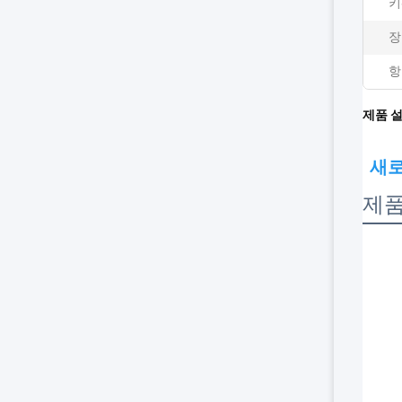
키
장
항
제품 
새로
제품