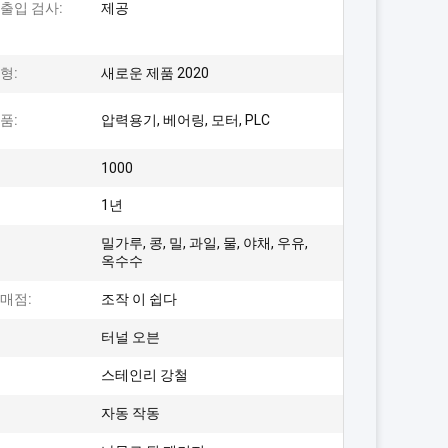
출입 검사:
제공
형:
새로운 제품 2020
품:
압력용기, 베어링, 모터, PLC
1000
1년
밀가루, 콩, 밀, 과일, 물, 야채, 우유,
옥수수
매점:
조작 이 쉽다
터널 오븐
스테인리 강철
자동 작동