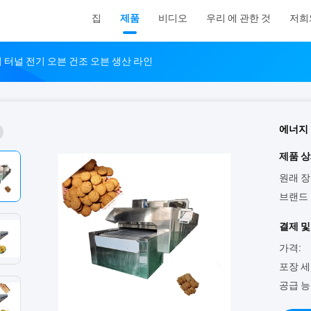
집
제품
비디오
우리 에 관한 것
저희
 터널 전기 오븐 건조 오븐 생산 라인
에너지 
제품 상
원래 장
브랜드 
결제 및
가격:
포장 세
공급 능