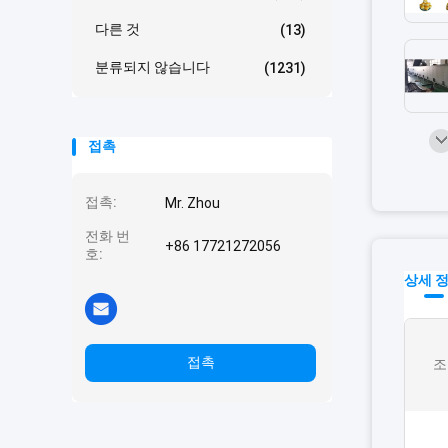
다른 것
(13)
분류되지 않습니다
(1231)
접촉
접촉:
Mr. Zhou
전화 번
+86 17721272056
호:
상세 
접촉
조