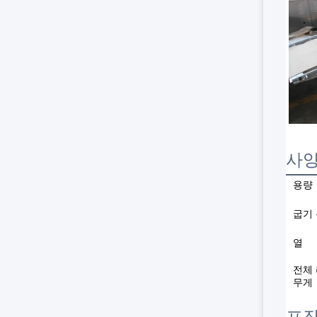
사
용량
굽기
열
전체
무게
포장