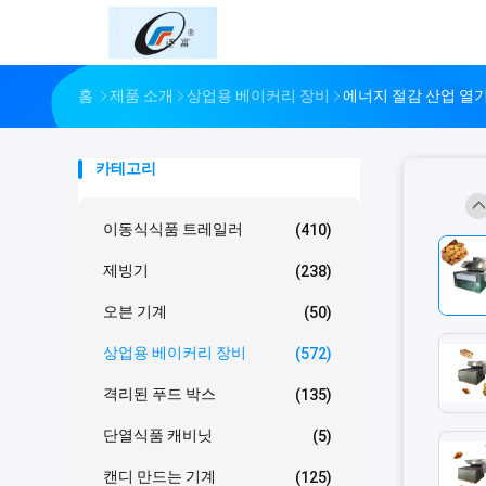
홈
제품 소개
상업용 베이커리 장비
에너지 절감 산업 열기
카테고리
이동식식품 트레일러
(410)
제빙기
(238)
오븐 기계
(50)
상업용 베이커리 장비
(572)
격리된 푸드 박스
(135)
단열식품 캐비닛
(5)
캔디 만드는 기계
(125)