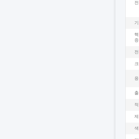
전
기
핵
증
전
크
응
출
적
제
색