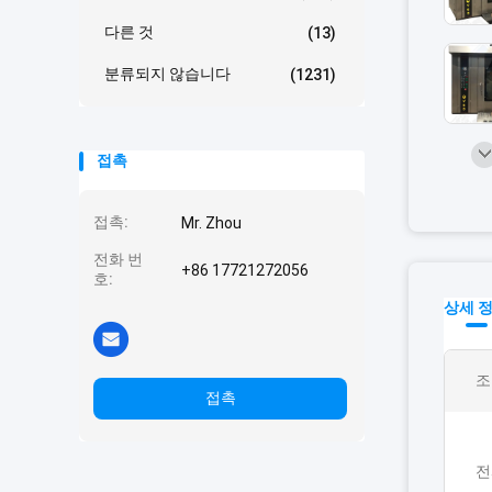
다른 것
(13)
분류되지 않습니다
(1231)
접촉
접촉:
Mr. Zhou
전화 번
+86 17721272056
호:
상세 
조
접촉
전