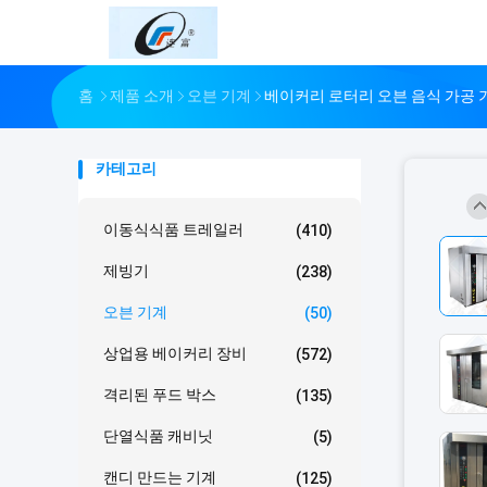
홈
제품 소개
오븐 기계
베이커리 로터리 오븐 음식 가공 
카테고리
이동식식품 트레일러
(410)
제빙기
(238)
오븐 기계
(50)
상업용 베이커리 장비
(572)
격리된 푸드 박스
(135)
단열식품 캐비닛
(5)
캔디 만드는 기계
(125)