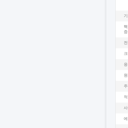
기
핵
증
전
크
응
원
주
적
사
에