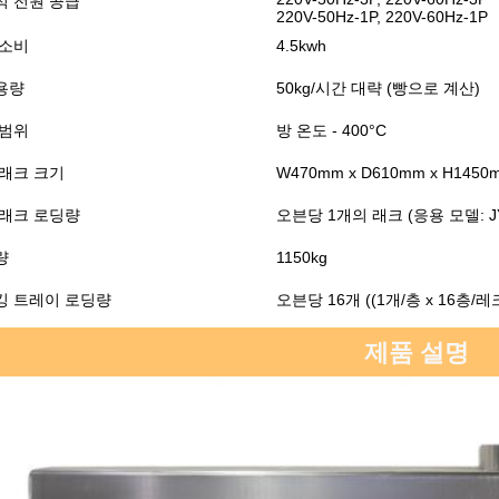
적 전원 공급
220V-50Hz-1P, 220V-60Hz-1P
 소비
4.5kwh
용량
50kg/시간 대략 (빵으로 계산)
 범위
방 온도 - 400°C
 래크 크기
W470mm x D610mm x H1450m
 래크 로딩량
오븐당 1개의 래크 (응용 모델: JY
량
1150kg
킹 트레이 로딩량
오븐당 16개 ((1개/층 x 16층/레
제품 설명