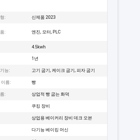
형:
신제품 2023
품:
엔진, 모터, PLC
4.5kwh
1년
기능:
고기 굽기, 케이크 굽기, 피자 굽기
 이름:
빵
름:
상업적 빵 굽는 화덕
쿠킹 장비
상업용 베이커리 장비 데크 오븐
다기능 베이킹 머신