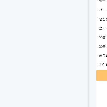
선택
전기
생산
온도
오븐
오븐
순중
베이