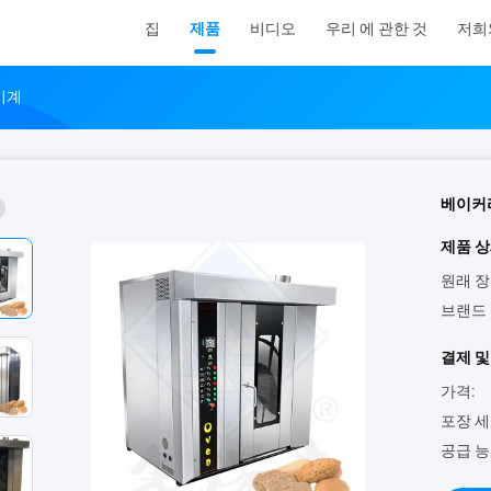
집
제품
비디오
우리 에 관한 것
저희
기계
베이커리
제품 상
원래 장
브랜드 
결제 및
가격:
포장 세
공급 능