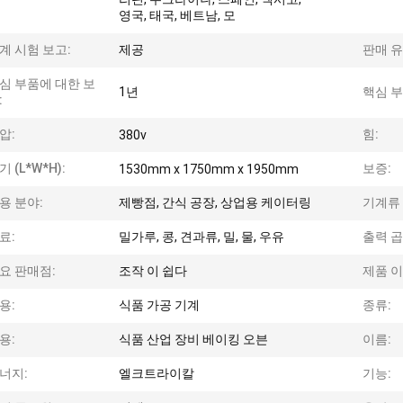
영국, 태국, 베트남, 모
계 시험 보고:
제공
판매 유
심 부품에 대한 보
1년
핵심 부
:
압:
힘:
380v
기 (L*W*H):
보증:
1530mm x 1750mm x 1950mm
용 분야:
제빵점, 간식 공장, 상업용 케이터링
기계류 
료:
밀가루, 콩, 견과류, 밀, 물, 우유
출력 곱
요 판매점:
조작 이 쉽다
제품 이
용:
식품 가공 기계
종류:
용:
식품 산업 장비 베이킹 오븐
이름:
너지:
엘크트라이칼
기능: