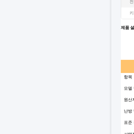
전
키
제품 
항목
모델
원산
난방
표준