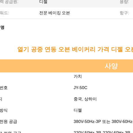
력 공급원:
디젤
용량:
워드:
전문 베이킹 오븐
항구:
설명
열기 공중 연동 오븐 베이커리 가격 디젤 오
사양
가치
 번호
JY-50C
지
중국, 상하이
 방식
디젤
 전원 공급
380V-50Hz-3P 또는 380V-60Hz
220V-50Hz-3P, 220V-60Hz-3P