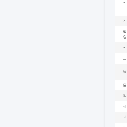
전
기
핵
증
전
크
응
출
적
제
색