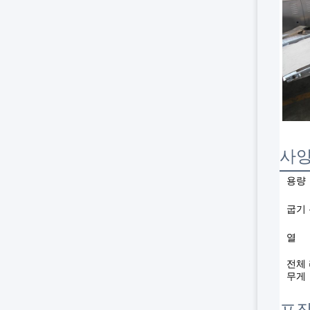
사
용량
굽기
열
전체
무게
포장