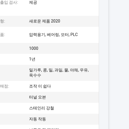
출입 검사:
제공
형:
새로운 제품 2020
품:
압력용기, 베어링, 모터, PLC
1000
1년
밀가루, 콩, 밀, 과일, 물, 야채, 우유,
옥수수
매점:
조작 이 쉽다
터널 오븐
스테인리 강철
자동 작동