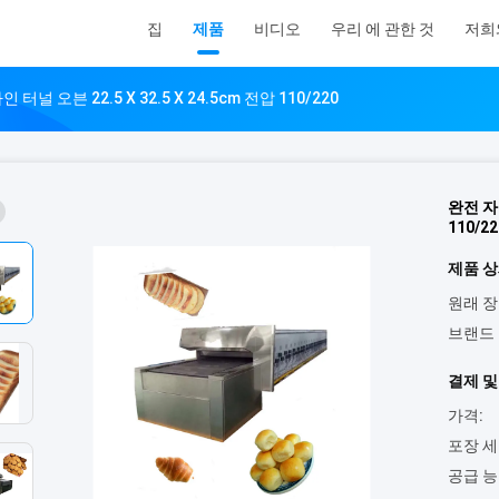
집
제품
비디오
우리 에 관한 것
저희
널 오븐 22.5 X 32.5 X 24.5cm 전압 110/220
완전 자동
110/22
제품 상
원래 장
브랜드 
결제 및
가격:
포장 세
공급 능