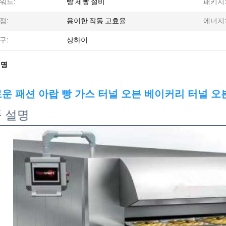
워드:
빵 제빵 설비
패키지
점:
용이한 작동 고효율
에너지
구:
상하이
설명
운 패션 아랍 빵 가스 터널 오븐 베이커리 터널 오븐
 설명