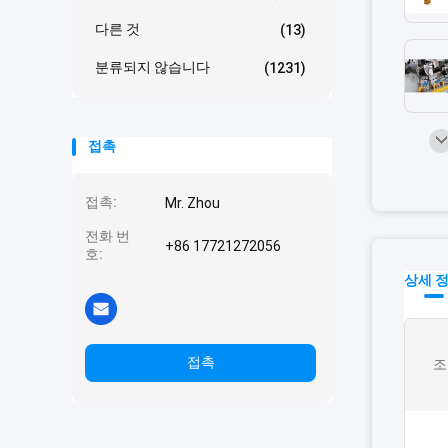
다른 것
(13)
분류되지 않습니다
(1231)
접촉
접촉:
Mr. Zhou
전화 번
+86 17721272056
호:
상세 
접촉
조