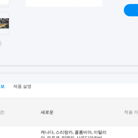
정보
제품 설명
건:
새로운
적용 가
캐나다, 스리랑카, 콜롬비아, 이탈리
아, 모로코, 알제리, 사우디아라비