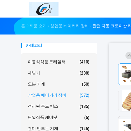
홈
제품 소개
상업용 베이커리 장비
완전 자동 크로이산 라인 터
카테고리
이동식식품 트레일러
(410)
제빙기
(238)
오븐 기계
(50)
상업용 베이커리 장비
(572)
격리된 푸드 박스
(135)
단열식품 캐비닛
(5)
캔디 만드는 기계
(125)