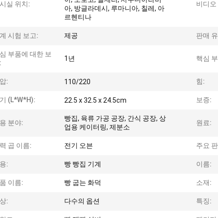
시실 위치:
비디오 
아, 방글라데시, 루마니아, 칠레, 아
르헨티나
계 시험 보고:
제공
판매 유
심 부품에 대한 보
1년
핵심 부
:
압:
힘:
110/220
기 (L*W*H):
보증:
22.5 x 32.5 x 24.5cm
빵집, 육류 가공 공장, 간식 공장, 상
용 분야:
원료:
업용 케이터링, 제분소
력 곱 이름:
전기 오븐
주요 판
용:
빵 빵집 기계
이름:
품 이름:
빵 굽는 화덕
소재:
상:
다수의 옵션
특징: