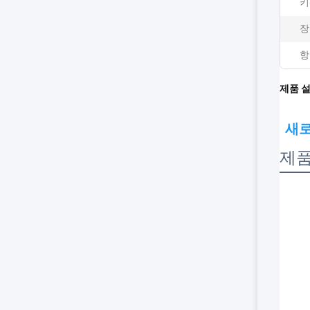
키
장
항
제품 
새로
제품