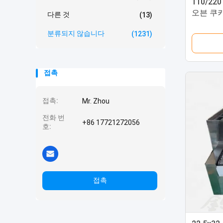
110/2
오븐 쿠
다른 것
(13)
분류되지 않습니다
(1231)
접촉
접촉:
Mr. Zhou
전화 번
+86 17721272056
호:
접촉