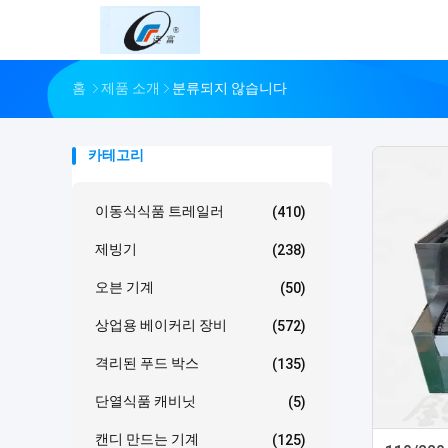
홈
제품 소개
분류되지 않습니다
카테고리
이동식식품 트레일러
(410)
제빙기
(238)
오븐 기계
(50)
상업용 베이커리 장비
(572)
격리된 푸드 박스
(135)
단열식품 캐비닛
(5)
캔디 만드는 기계
(125)