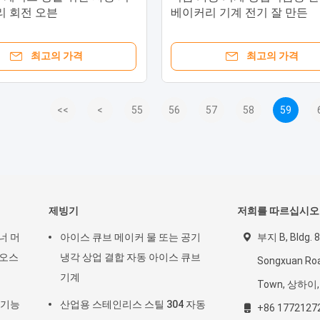
리 회전 오븐
베이커리 기계 전기 잘 만든
최고의 가격
최고의 가격
<<
<
55
56
57
58
59
제빙기
저희를 따르십시오
너 머
아이스 큐브 메이커 물 또는 공기
부지 B, Bldg. 8,
키오스
냉각 상업 결합 자동 아이스 큐브
Songxuan Roa
기계
Town, 상하이
다기능
산업용 스테인리스 스틸 304 자동
+86 1772127