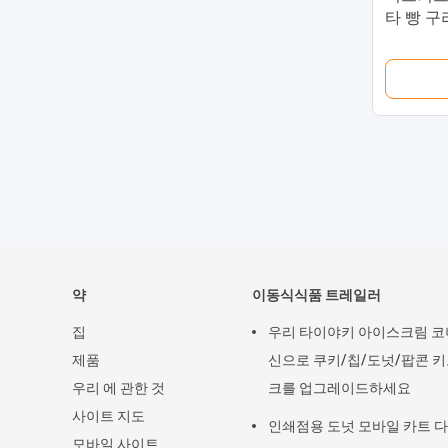
타 빵 구
약
이동식식품 트레일러
집
우리 타이야키 아이스크림 코
제품
신으로 쿠키/칩/도넛/팝콘 
우리 에 관한 것
크를 업그레이드하세요
사이트 지도
인쇄점용 도넛 모바일 카트 
모바일 사이트